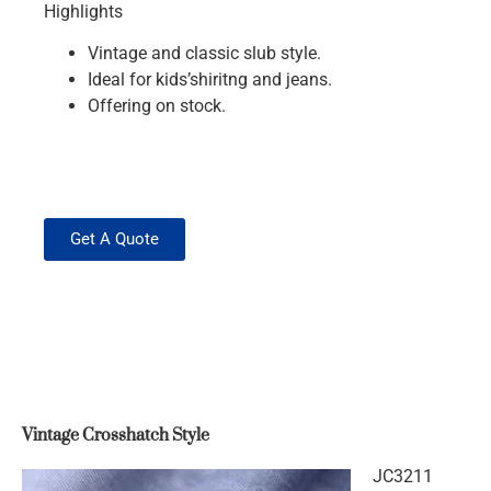
Highlights
Vintage and classic slub style.
Ideal for kids’shiritng and jeans.
Offering on stock.
Get A Quote
Vintage Crosshatch Style
JC3211