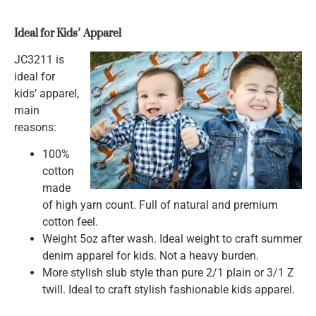
Ideal for Kids
’
Apparel
JC3211 is
ideal for
kids’ apparel,
main
reasons:
100%
cotton
made
of high yarn count. Full of natural and premium
cotton feel.
Weight 5oz after wash. Ideal weight to craft summer
denim apparel for kids. Not a heavy burden.
More stylish slub style than pure 2/1 plain or 3/1 Z
twill. Ideal to craft stylish fashionable kids apparel.