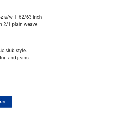
oz a/w I 62/63 inch
n 2/1 plain weave
c slub style.
ritng and jeans.
.
ión