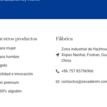
uestros productos
Fábrica
ara mujer
Zona industrial de Haizhou,
Xiqiao Nanhai, Foshan, G
ara hombre
China
ígido
+86 757 85796966
bilidad e innovación
contactos@zevadenim.co
ón premium
100% algodón