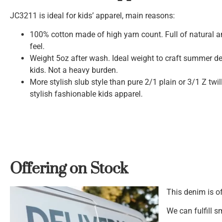
JC3211 is ideal for kids’ apparel, main reasons:
100% cotton made of high yarn count. Full of natural 
feel.
Weight 5oz after wash. Ideal weight to craft summer d
kids. Not a heavy burden.
More stylish slub style than pure 2/1 plain or 3/1 Z twill
stylish fashionable kids apparel.
Offering on Stock
This denim is of
We can fulfill s