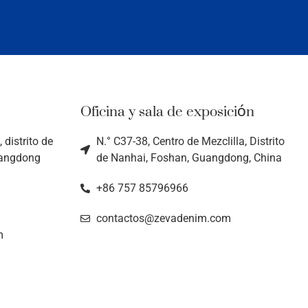
Oficina y sala de exposición
 distrito de
N.° C37-38, Centro de Mezclilla, Distrito
uangdong
de Nanhai, Foshan, Guangdong, China
+86 757 85796966
contactos@zevadenim.com
m