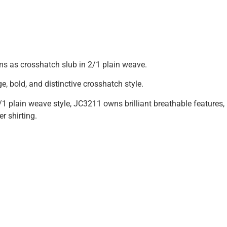
s as crosshatch slub in 2/1 plain weave.
e, bold, and distinctive crosshatch style.
/1 plain weave style, JC3211 owns brilliant breathable features,
r shirting.