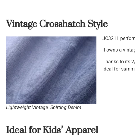
Vintage Crosshatch Style
JC3211 perform
It owns a vintag
Thanks to its 2
ideal for summe
Lightweight Vintage Shirting Denim
Ideal for Kids
’
Apparel