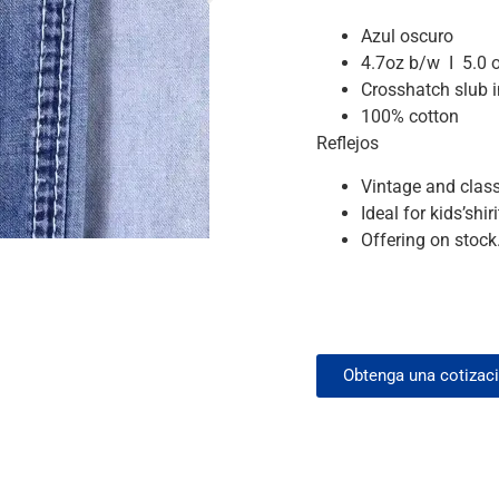
Azul oscuro
4.7oz b/w I 5.0 
Crosshatch slub i
100% cotton
Reflejos
Vintage and classi
Ideal for kids’shi
Offering on stock
Obtenga una cotizac