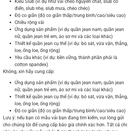
Kiểu Slub (ví dụ như vải chéo nguyên chất, slub cổ
điển, slub nhẹ, slub mưa, chéo chéo)
Độ co giãn (độ co giãn thấp/trung bình/cao/siêu cao)
Chiều rộng vải
Ứng dụng sản phẩm (ví dụ quần jean nam, quần jean
nữ, quần jean trẻ em, áo sơ mi và các loại khác)
Thiết kế quần jean cụ thể (ví dụ: bó sát, vừa vặn, thẳng,
loe, ống loe, ống rộng)
Yêu cầu khác (ví dụ: bền vững, thành phần phải là
cotton spandex)
Không, xin hãy cung cấp:
Ứng dụng sản phẩm (ví dụ quần jean nam, quần jean
nữ, quần jean trẻ em, áo sơ mi và các loại khác)
Thiết kế quần jean cụ thể (ví dụ: bó sát, vừa vặn, thẳng,
loe, ống loe, ống rộng)
Độ co giãn (độ co giãn thấp/trung bình/cao/siêu cao)
Lưu ý: nếu bạn có mẫu vải bạn đang tìm kiếm, vui lòng gửi
cho chúng tôi để cung cấp báo giá chính xác hơn. Tất cả chi