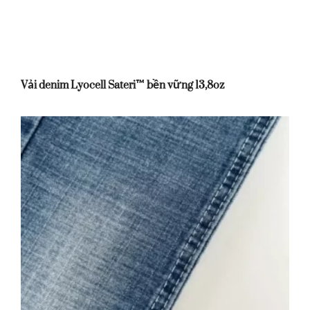
Vải denim Lyocell Sateri™ bền vững 13,8oz