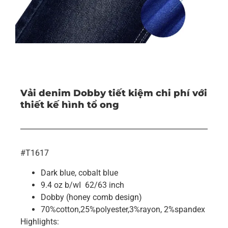
Vải denim Dobby tiết kiệm chi phí với
thiết kế hình tổ ong
#T1617
Dark blue, cobalt blue
9.4 oz b/wI 62/63 inch
Dobby (honey comb design)
70%cotton,25%polyester,3%rayon, 2%spandex
Highlights: