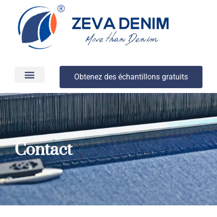
Obtenez des échantillons gratuits
Production et livraison
À propos
Contact