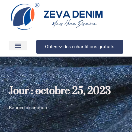
Obtenez des échantillons gratuits
Production et livraison
À propos
Jour : octobre 25, 2023
BannerDescription