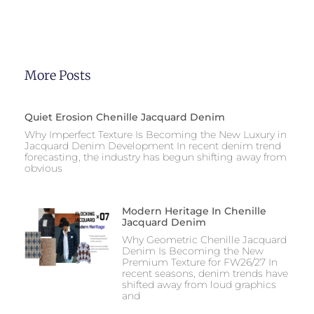
More Posts
Quiet Erosion Chenille Jacquard Denim
Why Imperfect Texture Is Becoming the New Luxury in
Jacquard Denim Development In recent denim trend
forecasting, the industry has begun shifting away from
obvious
Modern Heritage In Chenille
Jacquard Denim
Why Geometric Chenille Jacquard
Denim Is Becoming the New
Premium Texture for FW26/27 In
recent seasons, denim trends have
shifted away from loud graphics
and