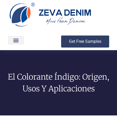
Get Free Samples
Production & Delivery
El Colorante Índigo: Origen,
Usos Y Aplicaciones