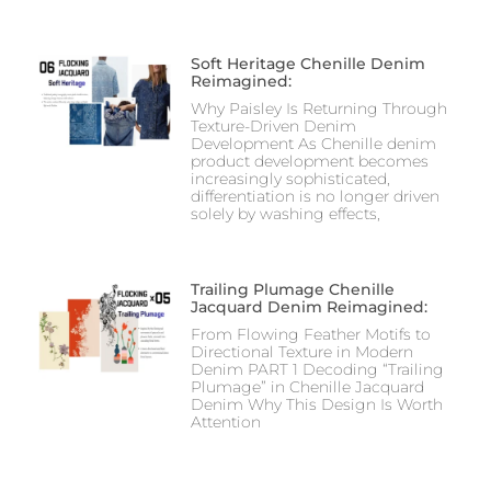
Soft Heritage Chenille Denim
Reimagined:
Why Paisley Is Returning Through
Texture-Driven Denim
Development As Chenille denim
product development becomes
increasingly sophisticated,
differentiation is no longer driven
solely by washing effects,
Trailing Plumage Chenille
Jacquard Denim Reimagined:
From Flowing Feather Motifs to
Directional Texture in Modern
Denim PART 1 Decoding “Trailing
Plumage” in Chenille Jacquard
Denim Why This Design Is Worth
Attention