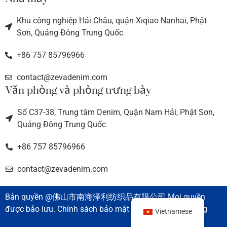
Khu công nghiệp Hải Châu, quận Xiqiao Nanhai, Phật
Sơn, Quảng Đông Trung Quốc
+86 757 85796966
contact@zevadenim.com
Văn phòng và phòng trưng bày
Số C37-38, Trung tâm Denim, Quận Nam Hải, Phật Sơn,
Quảng Đông Trung Quốc
+86 757 85796966
contact@zevadenim.com
Bản quyền @佛山市南海泽利纺织品有限公司 Mọi quyền
được bảo lưu. Chính sách bảo mật l Điều khoản sử dụng
Vietnamese