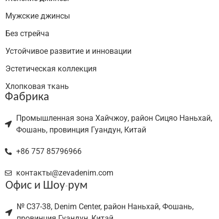
Мужские джинсы
Без стрейча
Устойчивое развитие и инновации
Эстетическая коллекция
Хлопковая ткань
Фабрика
Промышленная зона Хайчжоу, район Сицяо Наньхай,
Фошань, провинция Гуандун, Китай
+86 757 85796966
контакты@zevadenim.com
Офис и Шоу-рум
№ C37-38, Denim Center, район Наньхай, Фошань,
провинция Гуандун, Китай