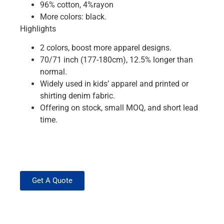
96% cotton, 4%rayon
More colors: black.
Highlights
2 colors, boost more apparel designs.
70/71 inch (177-180cm), 12.5% longer than
normal.
Widely used in kids’ apparel and printed or
shirting denim fabric.
Offering on stock, small MOQ, and short lead
time.
Get A Quote