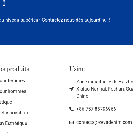
 !
u niveau supérieur. Contactez-nous dès aujourd'hui !
os produits
Usine
pour femmes
Zone industrielle de Haizhou
Xiqiao Nanhai, Foshan, G
pour hommes
Chine
stique
+86 757 85796966
 et innovation
contacts@zevadenim.com
on Esthétique