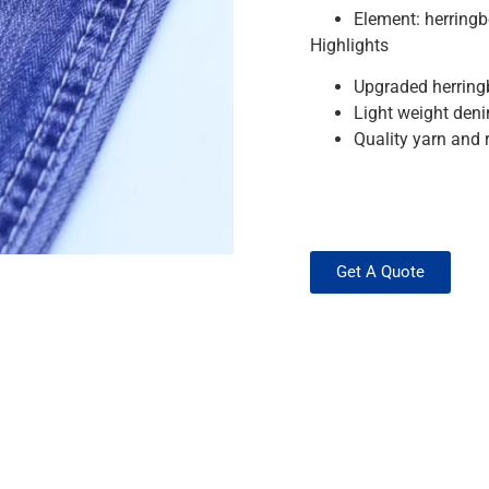
Element: herringb
Highlights
Upgraded herringb
Light weight denim
Quality yarn and r
Get A Quote