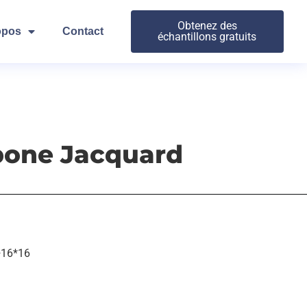
Obtenez des
opos
Contact
échantillons gratuits
bone Jacquard
+16*16