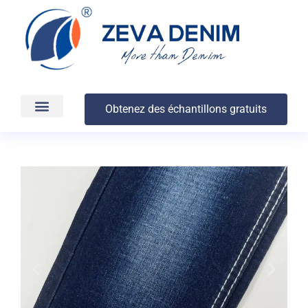
Obtenez des échantillons gratuits
Production et livraison
À propos