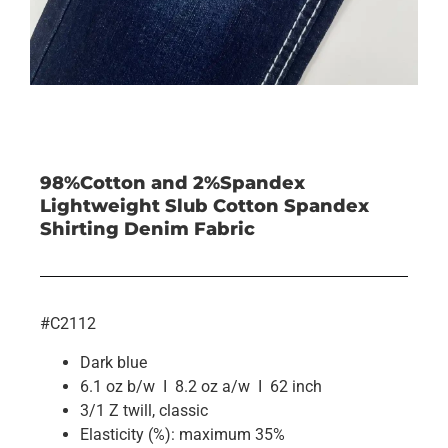
98%Cotton and 2%Spandex
Lightweight Slub Cotton Spandex
Shirting Denim Fabric
#C2112
Dark blue
6.1 oz b/w I 8.2 oz a/w I 62 inch
3/1 Z twill, classic
Elasticity (%): maximum 35%