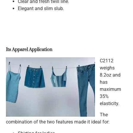
Clear and fresh twill line.
Elegant and slim slub.
Its Apparel Application
C2112
weighs
8.2oz and
has
maximum
35%
elasticity.
The
combination of the two features made it ideal for: