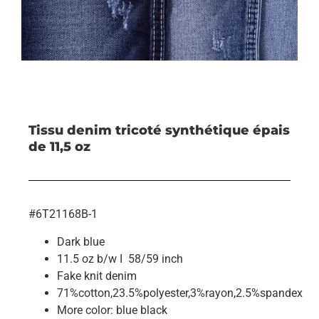
Tissu denim tricoté synthétique épais
de 11,5 oz
#6T21168B-1
Dark blue
11.5 oz b/w I 58/59 inch
Fake knit denim
71%cotton,23.5%polyester,3%rayon,2.5%spandex
More color: blue black