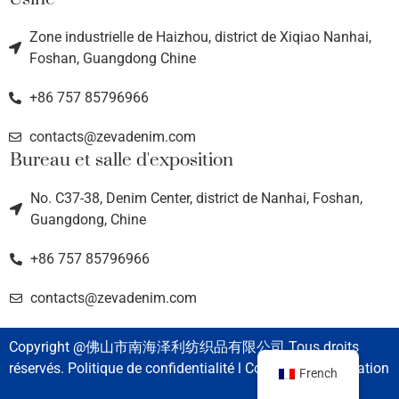
Zone industrielle de Haizhou, district de Xiqiao Nanhai,
Foshan, Guangdong Chine
+86 757 85796966
contacts@zevadenim.com
Bureau et salle d'exposition
No. C37-38, Denim Center, district de Nanhai, Foshan,
Guangdong, Chine
+86 757 85796966
contacts@zevadenim.com
Copyright @佛山市南海泽利纺织品有限公司 Tous droits
réservés. Politique de confidentialité l Conditions d'utilisation
French