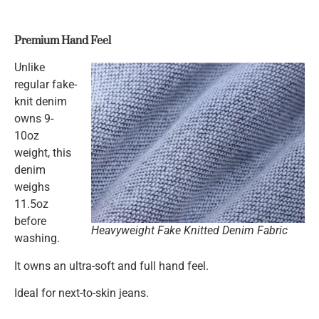
Premium Hand Feel
Unlike
regular fake-
knit denim
owns 9-
10oz
weight, this
denim
weighs
11.5oz
before
Heavyweight Fake Knitted Denim Fabric
washing.
It owns an ultra-soft and full hand feel.
Ideal for next-to-skin jeans.