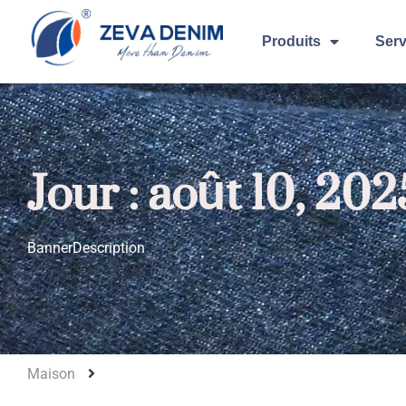
Produits
Serv
Jour : août 10, 202
BannerDescription
Maison