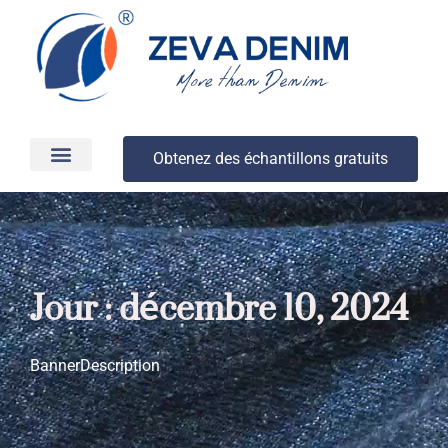
Obtenez des échantillons gratuits
Production et livraison
À propos
Jour : décembre 10, 2024
BannerDescription