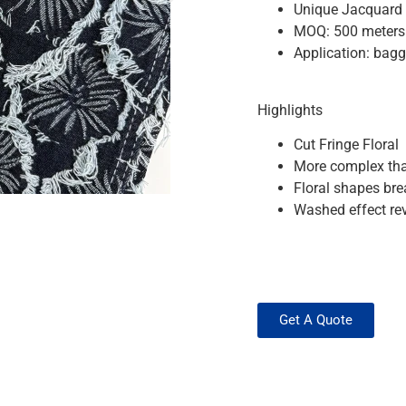
Unique Jacquard d
MOQ: 500 meters
Application: baggy
Highlights
Cut Fringe Floral
More complex than
Floral shapes bre
Washed effect rev
Get A Quote