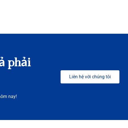
ả phải
Liên hệ với chúng tôi
hôm nay!