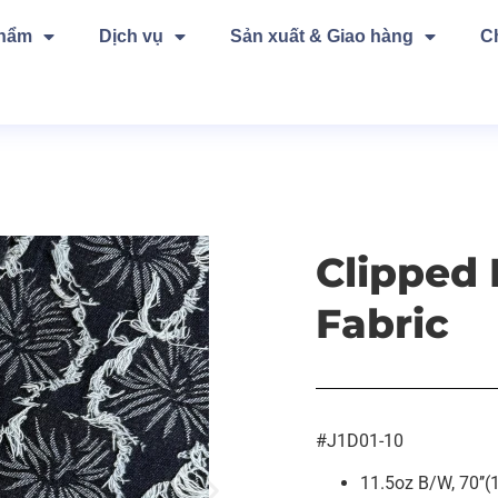
phẩm
Dịch vụ
Sản xuất & Giao hàng
C
Clipped 
Fabric
#J1D01-10
11.5oz B/W, 70’’