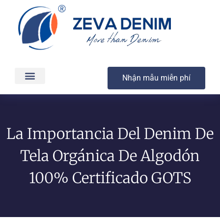
Nhận mẫu miễn phí
Các sản phẩm
Dịch vụ
Sản xuất & Giao hàng
Chất lượng
Liên hệ
La Importancia Del Denim De
Tela Orgánica De Algodón
100% Certificado GOTS