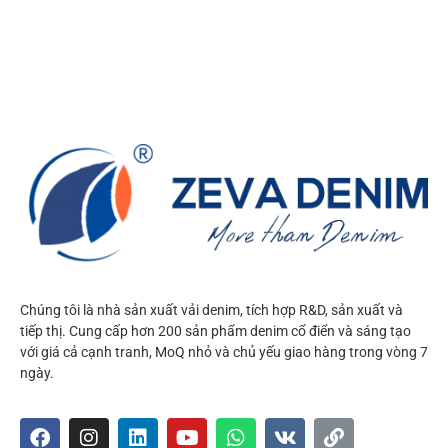
Chúng tôi là nhà sản xuất vải denim, tích hợp R&D, sản xuất và
tiếp thị. Cung cấp hơn 200 sản phẩm denim cổ điển và sáng tạo
với giá cả cạnh tranh, MoQ nhỏ và chủ yếu giao hàng trong vòng 7
ngày.