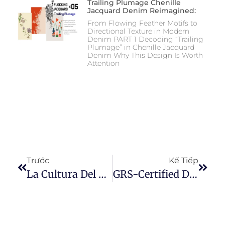
Trailing Plumage Chenille
Jacquard Denim Reimagined:
From Flowing Feather Motifs to
Directional Texture in Modern
Denim PART 1 Decoding “Trailing
Plumage” in Chenille Jacquard
Denim Why This Design Is Worth
Attention
Trước
Kế Tiếp
La Cultura Del Denim Y Su Importancia En La Moda
GRS-Certified Denim Fabric: Paving The Way For Sustainable Fashion