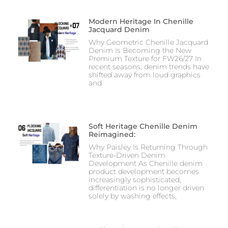
Modern Heritage In Chenille
Jacquard Denim
Why Geometric Chenille Jacquard
Denim Is Becoming the New
Premium Texture for FW26/27 In
recent seasons, denim trends have
shifted away from loud graphics
and
Soft Heritage Chenille Denim
Reimagined:
Why Paisley Is Returning Through
Texture-Driven Denim
Development As Chenille denim
product development becomes
increasingly sophisticated,
differentiation is no longer driven
solely by washing effects,