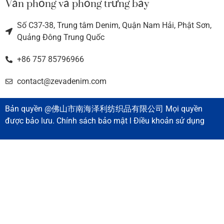
Văn phòng và phòng trưng bày
Số C37-38, Trung tâm Denim, Quận Nam Hải, Phật Sơn,
Quảng Đông Trung Quốc
+86 757 85796966
contact@zevadenim.com
Bản quyền @佛山市南海泽利纺织品有限公司 Mọi quyền
được bảo lưu. Chính sách bảo mật l Điều khoản sử dụng