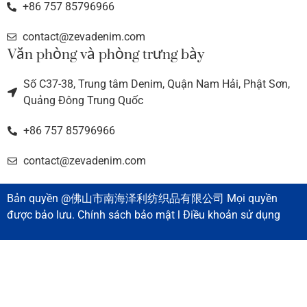
+86 757 85796966
contact@zevadenim.com
Văn phòng và phòng trưng bày
Số C37-38, Trung tâm Denim, Quận Nam Hải, Phật Sơn,
Quảng Đông Trung Quốc
+86 757 85796966
contact@zevadenim.com
Bản quyền @佛山市南海泽利纺织品有限公司 Mọi quyền
được bảo lưu. Chính sách bảo mật l Điều khoản sử dụng