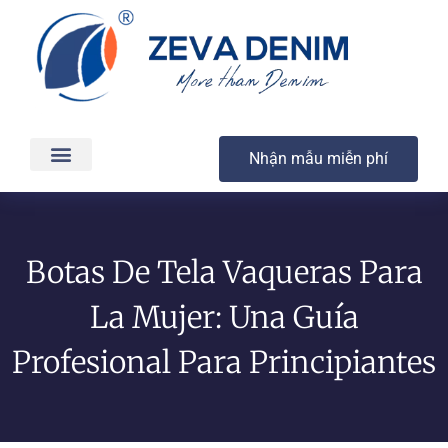
Nhận mẫu miễn phí
Các sản phẩm
Dịch vụ
Sản xuất & Giao hàng
Chất lượng
Liên hệ
Botas De Tela Vaqueras Para
La Mujer: Una Guía
Profesional Para Principiantes