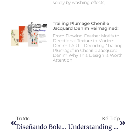
solely by washing effects,
Trailing Plumage Chenille
Jacquard Denim Reimagined:
From Flowing Feather Motifs to
Directional Texture in Modern
Denim PART 1 Decoding “Trailing
Plumage” in Chenille Jacquard
Denim Why This Design Is Worth
Attention
Trước
Kế Tiếp
Diseñando Boleros De Tela Vaquera: Patrones Y Consejos Para Principiantes
Understanding The Distinction Between Imitation Denim And Authentic Denim