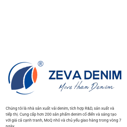
Chúng tôi là nhà sản xuất vải denim, tích hợp R&D, sản xuất và
tiếp thị. Cung cấp hơn 200 sản phẩm denim cổ điển và sáng tạo
với giá cả cạnh tranh, MoQ nhỏ và chủ yếu giao hàng trong vòng 7
ngày.