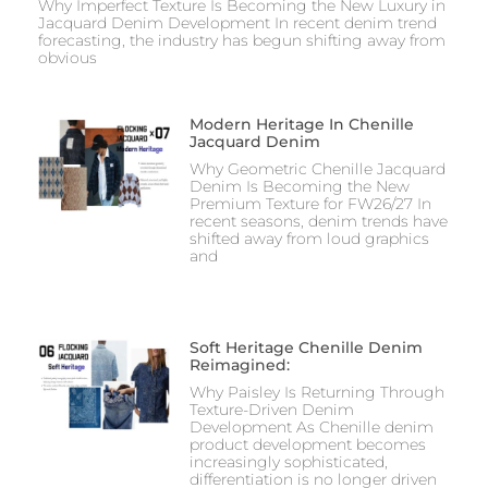
Why Imperfect Texture Is Becoming the New Luxury in
Jacquard Denim Development In recent denim trend
forecasting, the industry has begun shifting away from
obvious
Modern Heritage In Chenille
Jacquard Denim
Why Geometric Chenille Jacquard
Denim Is Becoming the New
Premium Texture for FW26/27 In
recent seasons, denim trends have
shifted away from loud graphics
and
Soft Heritage Chenille Denim
Reimagined:
Why Paisley Is Returning Through
Texture-Driven Denim
Development As Chenille denim
product development becomes
increasingly sophisticated,
differentiation is no longer driven