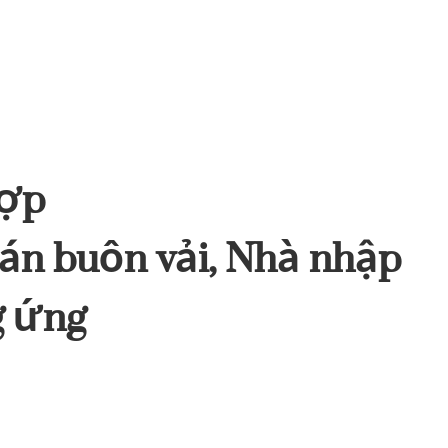
hợp
n buôn vải, Nhà nhập
g ứng