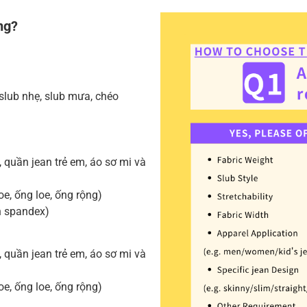
ng?
 slub nhẹ, slub mưa, chéo
quần jean trẻ em, áo sơ mi và
loe, ống loe, ống rộng)
n spandex)
quần jean trẻ em, áo sơ mi và
loe, ống loe, ống rộng)