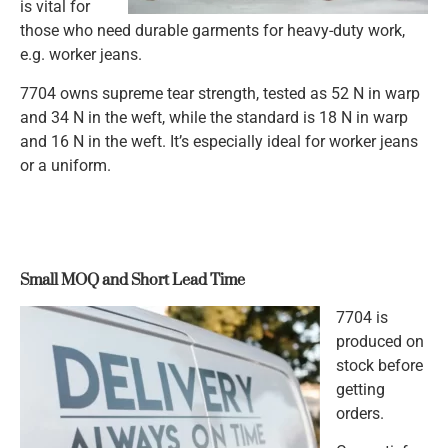
is vital for
those who need durable garments for heavy-duty work,
e.g. worker jeans.
7704 owns supreme tear strength, tested as 52 N in warp
and 34 N in the weft, while the standard is 18 N in warp
and 16 N in the weft. It’s especially ideal for worker jeans
or a uniform.
Small MOQ and Short Lead Time
7704 is
produced on
stock before
getting
orders.