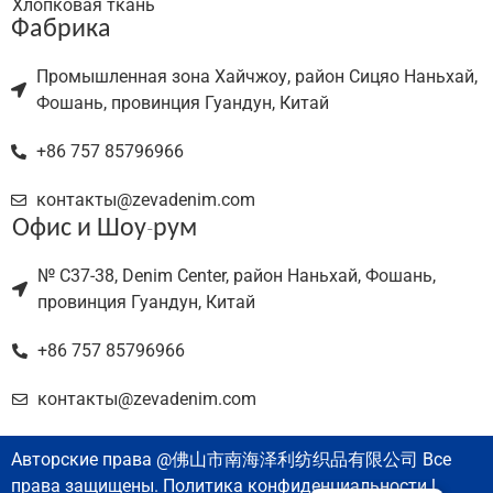
Хлопковая ткань
Фабрика
Промышленная зона Хайчжоу, район Сицяо Наньхай,
Фошань, провинция Гуандун, Китай
+86 757 85796966
контакты@zevadenim.com
Офис и Шоу-рум
№ C37-38, Denim Center, район Наньхай, Фошань,
провинция Гуандун, Китай
+86 757 85796966
контакты@zevadenim.com
Авторские права @佛山市南海泽利纺织品有限公司 Все
права защищены. Политика конфиденциальности l