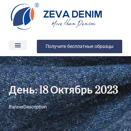
Получите бесплатные образцы
Производство и доставка
О компании
День: 18 Октябрь 2023
BannerDescription