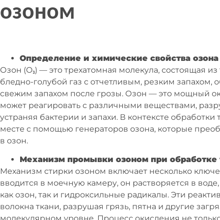
озоном
Определение и химические свойства озона
Озон (O₃) — это трехатомная молекула, состоящая из
бледно-голубой газ с отчетливым, резким запахом,
свежим запахом после грозы. Озон — это мощный оки
может реагировать с различными веществами, разр
устраняя бактерии и запахи. В контексте обработки 
месте с помощью генераторов озона, которые преобр
в озон.
Механизм промывки озоном при обработке 
Механизм стирки озоном включает несколько ключев
вводится в моечную камеру, он растворяется в воде
как озон, так и гидроксильные радикалы. Эти реакт
волокна ткани, разрушая грязь, пятна и другие заг
молекулярном уровне. Процесс окисления не только 