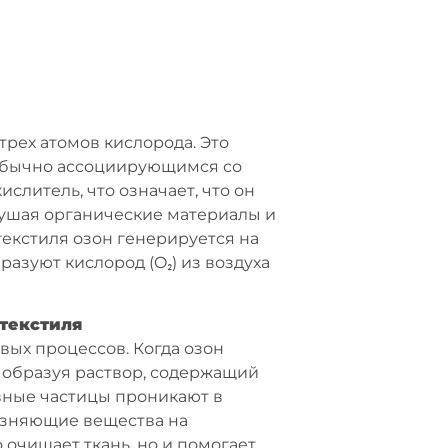
 трех атомов кислорода. Это
 обычно ассоциирующимся со
слитель, что означает, что он
ушая органические материалы и
текстиля озон генерируется на
азуют кислород (O₂) из воздуха
текстиля
ых процессов. Когда озон
, образуя раствор, содержащий
ивные частицы проникают в
рязняющие вещества на
очищает ткань, но и помогает