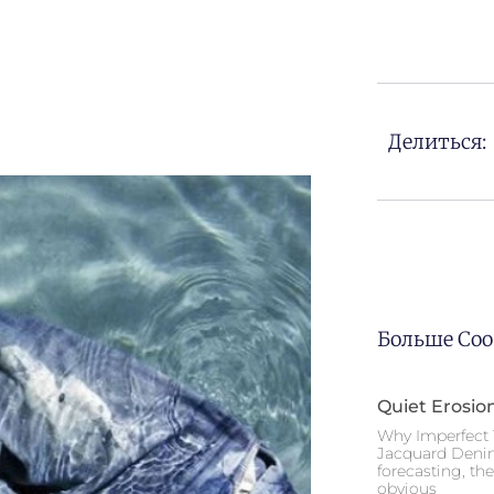
Делиться:
Больше Со
Quiet Erosio
Why Imperfect 
Jacquard Deni
forecasting, th
obvious