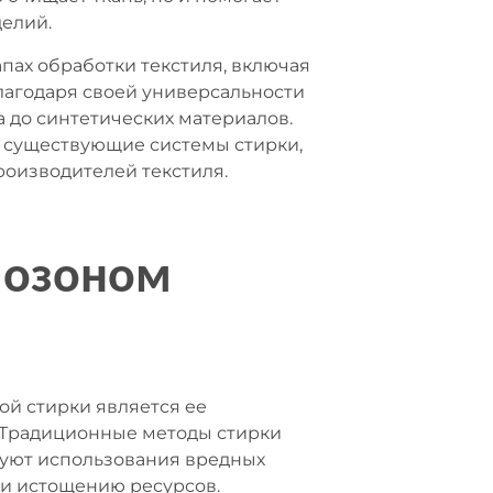
делий.
пах обработки текстиля, включая
лагодаря своей универсальности
а до синтетических материалов.
в существующие системы стирки,
роизводителей текстиля.
 озоном
й стирки является ее
 Традиционные методы стирки
буют использования вредных
 и истощению ресурсов.