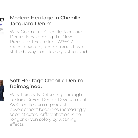
Modern Heritage In Chenille
Jacquard Denim
Why Geometric Chenille Jacquard
Denim Is Becoming the New
Premium Texture for FW26/27 In
recent seasons, denim trends have
shifted away from loud graphics and
Soft Heritage Chenille Denim
Reimagined:
Why Paisley Is Returning Through
Texture-Driven Denim Development
As Chenille denim product
development becomes increasingly
sophisticated, differentiation is no
longer driven solely by washing
effects,