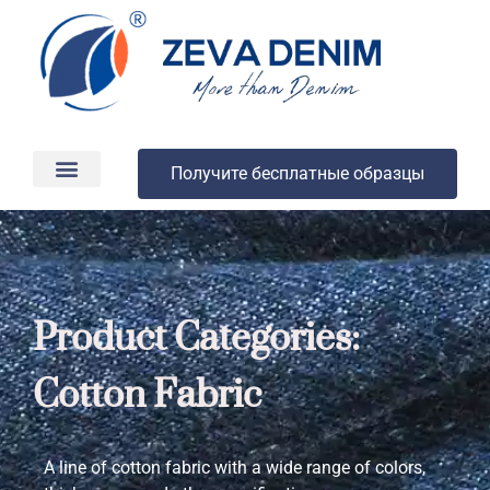
Получите бесплатные образцы
Производство и доставка
О компании
Product Categories:
Cotton Fabric
A line of cotton fabric with a wide range of colors,