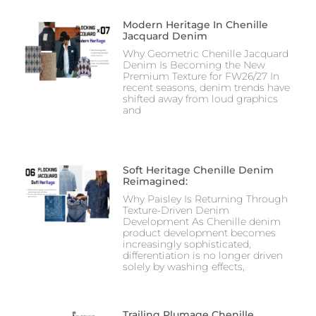
Modern Heritage In Chenille
Jacquard Denim
Why Geometric Chenille Jacquard
Denim Is Becoming the New
Premium Texture for FW26/27 In
recent seasons, denim trends have
shifted away from loud graphics
and
Soft Heritage Chenille Denim
Reimagined:
Why Paisley Is Returning Through
Texture-Driven Denim
Development As Chenille denim
product development becomes
increasingly sophisticated,
differentiation is no longer driven
solely by washing effects,
Trailing Plumage Chenille