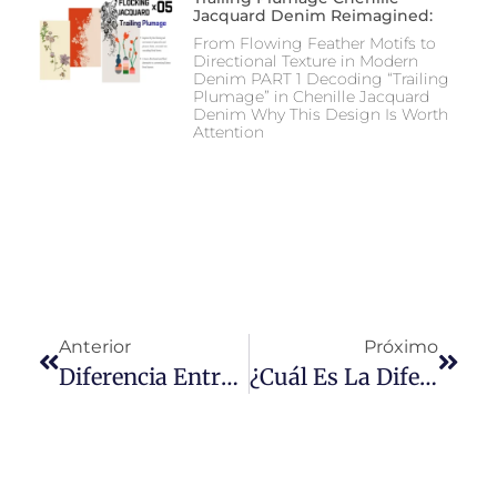
Jacquard Denim Reimagined:
From Flowing Feather Motifs to
Directional Texture in Modern
Denim PART 1 Decoding “Trailing
Plumage” in Chenille Jacquard
Denim Why This Design Is Worth
Attention
Anterior
Próximo
Diferencia Entre Denim, Jeans E Indigo
¿Cuál Es La Diferencia Entre Jeans De Tiro Bajo, Medio Y Alto?