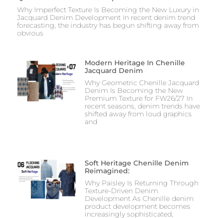
Why Imperfect Texture Is Becoming the New Luxury in
Jacquard Denim Development In recent denim trend
forecasting, the industry has begun shifting away from
obvious
Modern Heritage In Chenille
Jacquard Denim
Why Geometric Chenille Jacquard
Denim Is Becoming the New
Premium Texture for FW26/27 In
recent seasons, denim trends have
shifted away from loud graphics
and
Soft Heritage Chenille Denim
Reimagined:
Why Paisley Is Returning Through
Texture-Driven Denim
Development As Chenille denim
product development becomes
increasingly sophisticated,