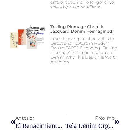
differentiation is no longer driven
solely by washing effects,
Trailing Plumage Chenille
Jacquard Denim Reimagined:
From Flowing Feather Motifs to
Directional Texture in Modern
Denim PART 1 Decoding “Trailing
Plumage” in Chenille Jacquard
Denim Why This Design Is Worth
Attention
Anterior
Próximo
El Renacimiento De Los Pantalones Chinos: ¿Una Prenda De ‘Viejo’ En La Actualidad?
Tela Denim Orgánica Básic Indigo Blue New: Descubre Las Características Y Beneficios