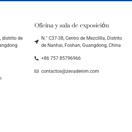
Oficina y sala de exposición
 distrito de
N.° C37-38, Centro de Mezclilla, Distrito
uangdong
de Nanhai, Foshan, Guangdong, China
+86 757 85796966
contactos@zevadenim.com
m