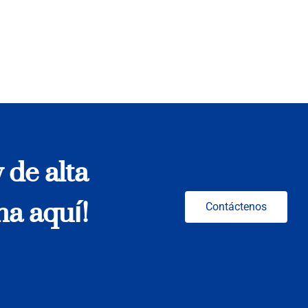
 de alta
na aquí!
Contáctenos