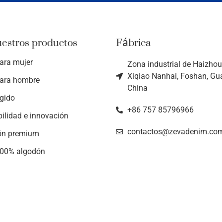
uestros productos
Fábrica
ara mujer
Zona industrial de Haizhou,
Xiqiao Nanhai, Foshan, G
ara hombre
China
ígido
+86 757 85796966
bilidad e innovación
contactos@zevadenim.co
ón premium
100% algodón