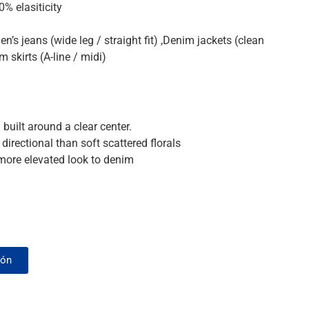
% elasiticity
’s jeans (wide leg / straight fit) ,Denim jackets (clean
m skirts (A-line / midi)
l built around a clear center.
directional than soft scattered florals
 more elevated look to denim
ión