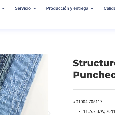
Servicio
Producción y entrega
Calid
Structur
Punched
#G1004-705117
11.7oz B/W, 70’’