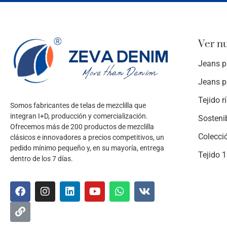
Ver n
Jeans p
Jeans p
Tejido r
Somos fabricantes de telas de mezclilla que
integran I+D, producción y comercialización.
Sosteni
Ofrecemos más de 200 productos de mezclilla
Colecci
clásicos e innovadores a precios competitivos, un
pedido mínimo pequeño y, en su mayoría, entrega
Tejido 
dentro de los 7 días.