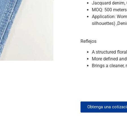
Jacquard denim, 0
MOQ: 500 meters
Application: Women
silhouettes) ,Deni
Reflejos
A structured flora
More defined and 
Brings a cleaner,
Obtenga una cotizac