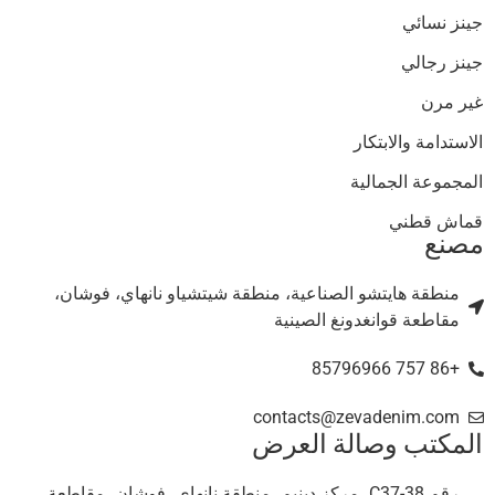
جينز نسائي
جينز رجالي
غير مرن
الاستدامة والابتكار
المجموعة الجمالية
قماش قطني
مصنع
منطقة هايتشو الصناعية، منطقة شيتشياو نانهاي، فوشان،
مقاطعة قوانغدونغ الصينية
+86 757 85796966
contacts@zevadenim.com
المكتب وصالة العرض
رقم C37-38، مركز دينيم، منطقة نانهاي، فوشان، مقاطعة