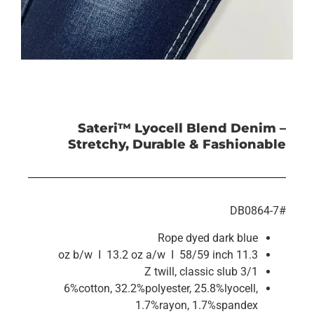
Sateri™ Lyocell Blend Denim –
Stretchy, Durable & Fashionable
#DB0864-7
Rope dyed dark blue
11.3 oz b/w I 13.2 oz a/w I 58/59 inch
3/1 Z twill, classic slub
6%cotton, 32.2%polyester, 25.8%lyocell,
1.7%rayon, 1.7%spandex