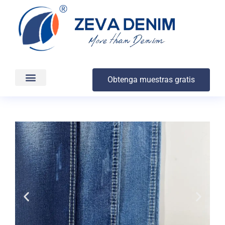
Obtenga muestras gratis
Producción y entrega
Acerca de