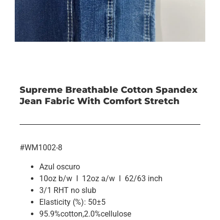
Supreme Breathable Cotton Spandex
Jean Fabric With Comfort Stretch
#WM1002-8
Azul oscuro
10oz b/w I 12oz a/w I 62/63 inch
3/1 RHT no slub
Elasticity (%): 50±5
95.9%cotton,2.0%cellulose