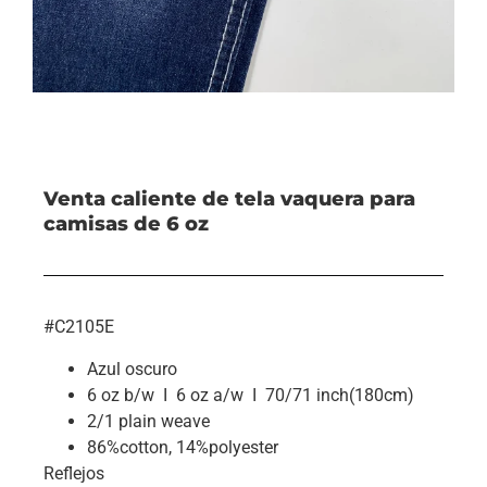
Venta caliente de tela vaquera para
camisas de 6 oz
#C2105E
Azul oscuro
6 oz b/w I 6 oz a/w I 70/71 inch(180cm)
2/1 plain weave
86%cotton, 14%polyester
Reflejos