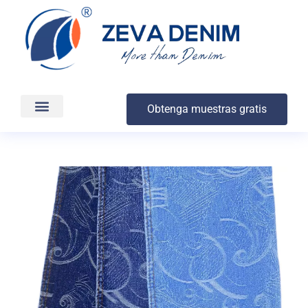
Obtenga muestras gratis
Producción y entrega
Acerca de