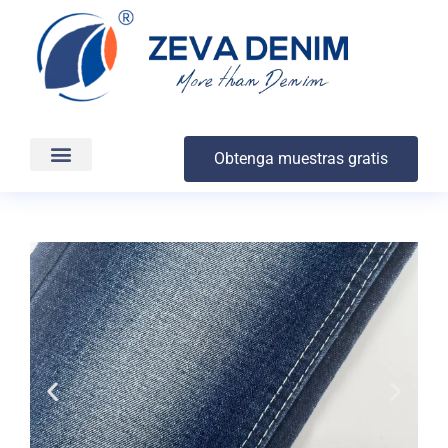
Obtenga muestras gratis
Producción y entrega
Acerca de