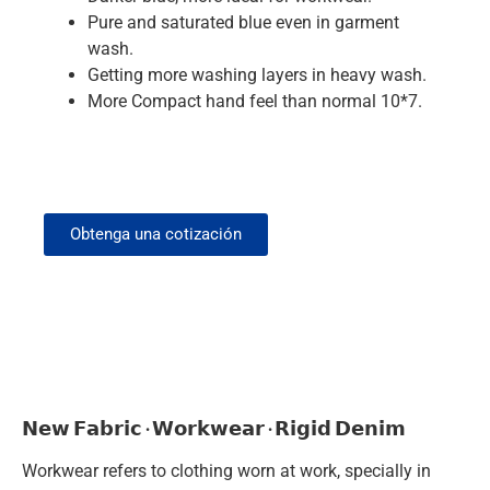
Pure and saturated blue even in garment
wash.
Getting more washing layers in heavy wash.
More Compact hand feel than normal 10*7.
Obtenga una cotización
𝗡𝗲𝘄 𝗙𝗮𝗯𝗿𝗶𝗰 · 𝗪𝗼𝗿𝗸𝘄𝗲𝗮𝗿 · 𝗥𝗶𝗴𝗶𝗱 𝗗𝗲𝗻𝗶𝗺
Workwear refers to clothing worn at work, specially in