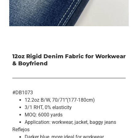
12oz Rigid Denim Fabric for Workwear
& Boyfriend
#DB1073
12.2oz B/W, 70/71’’(177-180cm)
3/1 RHT, 0% elasticity
MOQ: 6000 yards
Application: workwear, jacket, baggy jeans
Reflejos
Darker blue, more ideal for workwear.