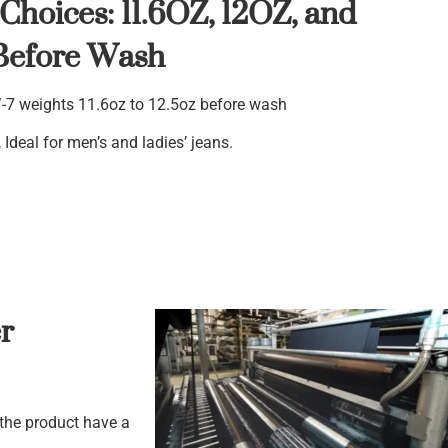
Choices: 11.6OZ, 12OZ, and
Before Wash
7 weights 11.6oz to 12.5oz before wash
Ideal for men’s and ladies’ jeans.
r
the product have a