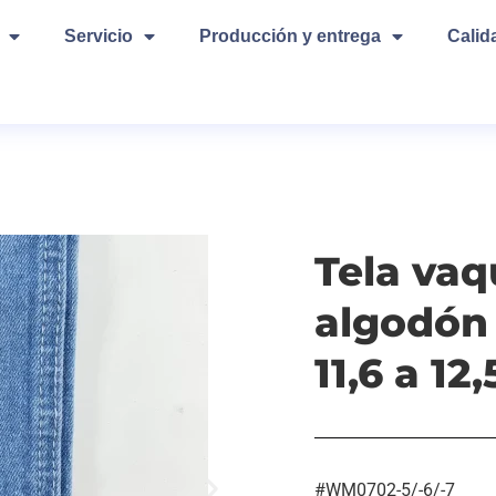
Servicio
Producción y entrega
Calid
Tela va
algodón 
11,6 a 12,
#WM0702-5/-6/-7