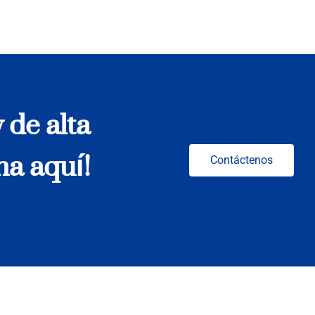
 de alta
na aquí!
Contáctenos