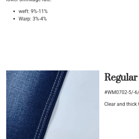
weft: 9%-11%
Warp: 3%-4%
Regular 
#WM0702-5/-6/-
Clear and thick 