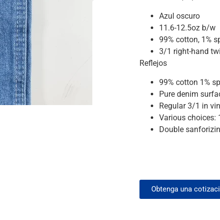
Azul oscuro
11.6-12.5oz b/w 
99% cotton, 1% 
3/1 right-hand twi
Reflejos
99% cotton 1% spa
Pure denim surfac
Regular 3/1 in vin
Various choices: 
Double sanforizin
Obtenga una cotizac