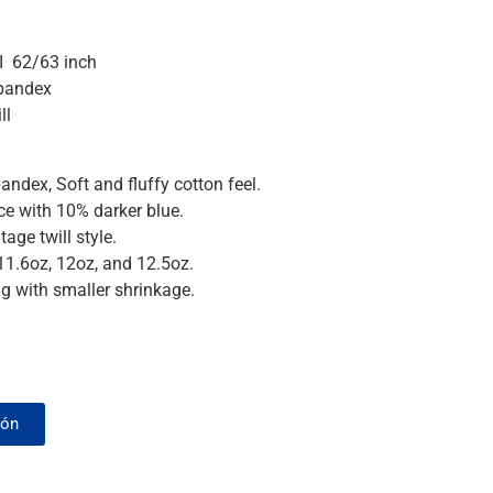
I 62/63 inch
spandex
ll
ndex, Soft and fluffy cotton feel.
e with 10% darker blue.
tage twill style.
11.6oz, 12oz, and 12.5oz.
g with smaller shrinkage.
ión