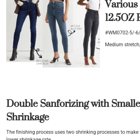
Various 
12.5OZ 
#WM0702-5/-6/-
Medium stretch, 
Double Sanforizing with Smalle
Shrinkage
The finishing process uses two shrinking processes to make 
lower shrinkage rate.