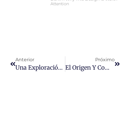
Attention
Anterior
Próximo
Una Exploración En Profundidad De Las Tecnologías De Lavado Con Ozono Y Láser En El Procesamiento Textil
El Origen Y Composición De La Tela De Mezclilla