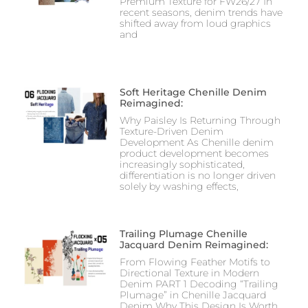
Premium Texture for FW26/27 In
recent seasons, denim trends have
shifted away from loud graphics
and
Soft Heritage Chenille Denim
Reimagined:
Why Paisley Is Returning Through
Texture-Driven Denim
Development As Chenille denim
product development becomes
increasingly sophisticated,
differentiation is no longer driven
solely by washing effects,
Trailing Plumage Chenille
Jacquard Denim Reimagined:
From Flowing Feather Motifs to
Directional Texture in Modern
Denim PART 1 Decoding “Trailing
Plumage” in Chenille Jacquard
Denim Why This Design Is Worth