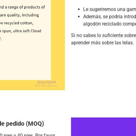
Le sugeriremos una gam
Además, se podría introd
algodón reciclado competi
Si no sabes lo suficiente sobre
aprender más sobre las telas.
 de pedido (MOQ)
 pies y 40 pies.
Por favor,