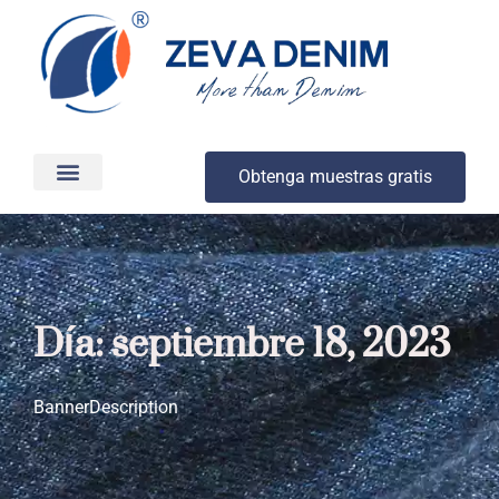
Obtenga muestras gratis
Producción y entrega
Acerca de
Día: septiembre 18, 2023
BannerDescription