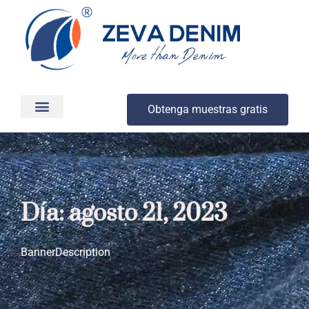
Obtenga muestras gratis
Producción y entrega
Acerca de
Día: agosto 21, 2023
BannerDescription