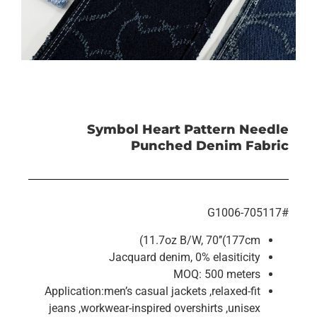
Symbol Heart Pattern Needle
Punched Denim Fabric
#G1006-705117
11.7oz B/W, 70’’(177cm)
Jacquard denim, 0% elasiticity
MOQ: 500 meters
Application:men’s casual jackets ,relaxed-fit
jeans ,workwear-inspired overshirts ,unisex