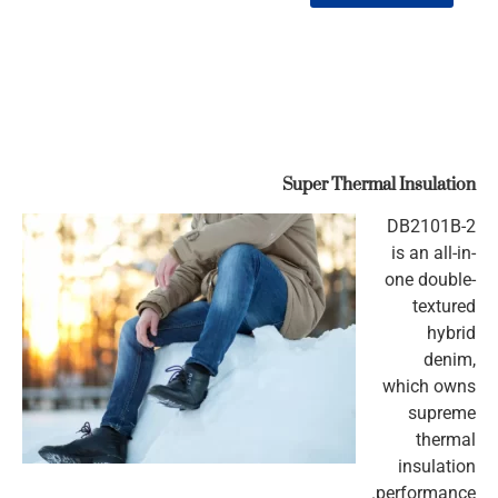
Super Thermal Insulation
DB2101B-2
is an all-in-
one double-
textured
hybrid
denim,
which owns
supreme
thermal
insulation
performance.