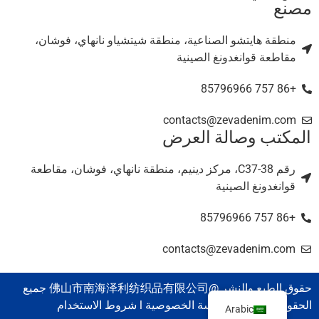
مصنع
منطقة هايتشو الصناعية، منطقة شيتشياو نانهاي، فوشان،
مقاطعة قوانغدونغ الصينية
+86 757 85796966
contacts@zevadenim.com
المكتب وصالة العرض
رقم C37-38، مركز دينيم، منطقة نانهاي، فوشان، مقاطعة
قوانغدونغ الصينية
+86 757 85796966
contacts@zevadenim.com
حقوق الطبع والنشر @佛山市南海泽利纺织品有限公司 جميع
الحقوق محفوظة. سياسة الخصوصية l شروط الاستخدام
Arabic