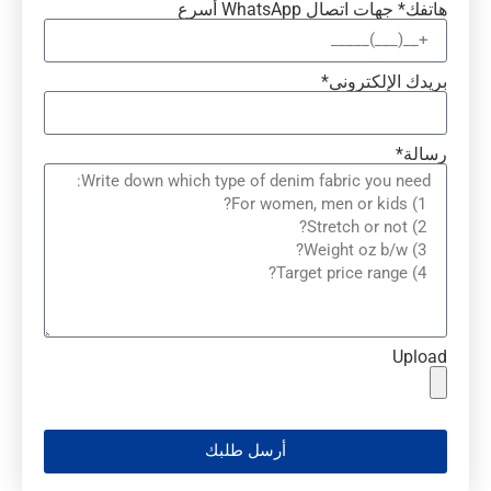
هاتفك* جهات اتصال WhatsApp أسرع
بريدك الإلكتروني*
رسالة*
Upload
أرسل طلبك