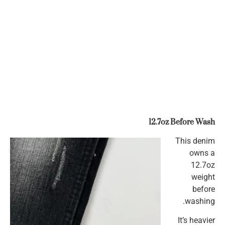
12.7oz Before Wash
This denim
owns a
12.7oz
weight
before
washing.
It’s heavier