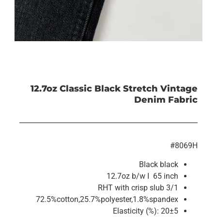
12.7oz Classic Black Stretch Vintage
Denim Fabric
#8069H
Black black
12.7oz b/w I 65 inch
3/1 RHT with crisp slub
72.5%cotton,25.7%polyester,1.8%spandex
Elasticity (%): 20±5