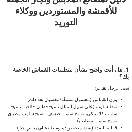
للأقمشة والمستوردين ووكلاء
التوريد
1. هل أنت واضح بشأن متطلبات القماش الخاصة
بك؟
نعم، الرجاء تقديم:
وزن القماش (مغسول مسبقًا/مغسول بعد ذلك)
نمط سلوب (على سبيل المثال نسيج قطني خالص، نسيج
سلوب كلاسيكي، نسيج سلوب طفيف، نسيج سلوب مطري،
نسيج سلوب متقاطع)
قابلية التمدد (تمدد منخفض/متوسط/عالي/عالي جدًا)