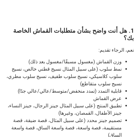
1. هل أنت واضح بشأن متطلبات القماش الخاصة
بك؟
نعم، الرجاء تقديم:
وزن القماش (مغسول مسبقًا/مغسول بعد ذلك)
نمط سلوب (على سبيل المثال نسيج قطني خالص، نسيج
سلوب كلاسيكي، نسيج سلوب طفيف، نسيج سلوب مطري،
نسيج سلوب متقاطع)
قابلية التمدد (تمدد منخفض/متوسط/عالي/عالي جدًا)
عرض القماش
تطبيق المنتج (على سبيل المثال جينز الرجال، جينز النساء،
جينز الأطفال، القمصان، وغيرها)
تصميم جينز محدد (على سبيل المثال، قصة ضيقة، قصة
مستقيمة، قصة واسعة، قصة واسعة الساق، قصة واسعة
الساق)