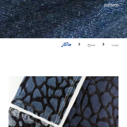
pattern.
بيت
منتج
جاكار