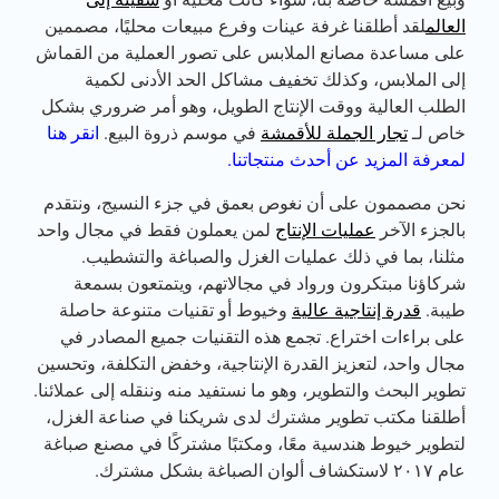
العالم
لقد أطلقنا غرفة عينات وفرع مبيعات محليًا، مصممين
على مساعدة مصانع الملابس على تصور العملية من القماش
إلى الملابس، وكذلك تخفيف مشاكل الحد الأدنى لكمية
الطلب العالية ووقت الإنتاج الطويل، وهو أمر ضروري بشكل
خاص لـ
تجار الجملة للأقمشة
في موسم ذروة البيع.
انقر هنا
لمعرفة المزيد عن أحدث منتجاتنا.
نحن مصممون على أن نغوص بعمق في جزء النسيج، ونتقدم
بالجزء الآخر
عمليات الإنتاج
لمن يعملون فقط في مجال واحد
مثلنا، بما في ذلك عمليات الغزل والصباغة والتشطيب.
شركاؤنا مبتكرون ورواد في مجالاتهم، ويتمتعون بسمعة
طيبة.
قدرة إنتاجية عالية
وخيوط أو تقنيات متنوعة حاصلة
على براءات اختراع. تجمع هذه التقنيات جميع المصادر في
مجال واحد، لتعزيز القدرة الإنتاجية، وخفض التكلفة، وتحسين
تطوير البحث والتطوير، وهو ما نستفيد منه وننقله إلى عملائنا.
أطلقنا مكتب تطوير مشترك لدى شريكنا في صناعة الغزل،
لتطوير خيوط هندسية معًا، ومكتبًا مشتركًا في مصنع صباغة
عام ٢٠١٧ لاستكشاف ألوان الصباغة بشكل مشترك.